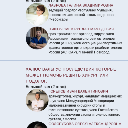
Большой зал (2 этаж)
ЛАВРОВА ГАЛИНА ВЛАДИМИРОВНА
ведущий подолог Республики Чувашия,
основатель авторской школы подологии,
г.Чебоксары
НИФТУЛЛАЕВ РУСЛАН МАМЕДОВИЧ
врач-травматолог-ортопед, хирург, член
Ассоциации травматологов и ортопедов
России (АТОР), член Ассоциации спортивных
травматологов-ортопедов и реабилитологов
России (АСТОАР), г.Нижний Новгород
ХАЛЮС ВАЛЬГУС ПОСЛЕДСТВИЯ КОТОРЫЕ
МОЖЕТ ПОМОЧЬ РЕШИТЬ ХИРУРГ ИЛИ
ПОДОЛОГ.
Большой зал (2 этаж)
ГОРЕЛОВ ИВАН ВАЛЕНТИНОВИЧ
врач-ортопед, хирург, кандидат медицинских
наук, член Международной Мссоциации
малоинвазивной хирургии стопы и
голеностопного сустава, член Российского
общества хирургии стопы и голеностопного
сустава, г.Москва
СОЛОГУБОВА ОЛЕСЯ АЛЕКСАНДРОВНА