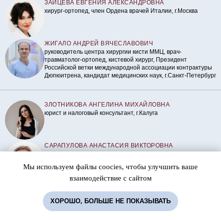
ЗАЙЦЕВА ЕВГЕНИЯ АЛЕКСАНДРОВНА
хирург-ортопед, член Ордена врачей Италии, г.Москва
ЖИГАЛО АНДРЕЙ ВЯЧЕСЛАВОВИЧ
руководитель центра хирургии кисти ММЦ, врач-
травматолог-ортопед, кистевой хирург, Президент
Российской ветки международной ассоциации контрактуры
Дюпюитрена, кандидат медицинских наук, г.Санкт-Петербург
ЗЛОТНИКОВА АНГЕЛИНА МИХАЙЛОВНА
юрист и налоговый консультант, г.Калуга
САРАПУЛОВА АНАСТАСИЯ ВИКТОРОВНА
врач-ревматолог, кандидат медицинских наук, доцент
кафедры поликлинической терапии Уральского
Мы используем файлы coocies, чтобы улучшить ваше
государственного медицинского университета,
г.Екатеринбург
взаимодействие с сайтом
ХОРОШО, БОЛЬШЕ НЕ ПОКАЗЫВАТЬ
НИФТУЛЛАЕВ РУСЛАН МАМЕДОВИЧ
врач-травматолог-ортопед, хирург, член Ассоциации